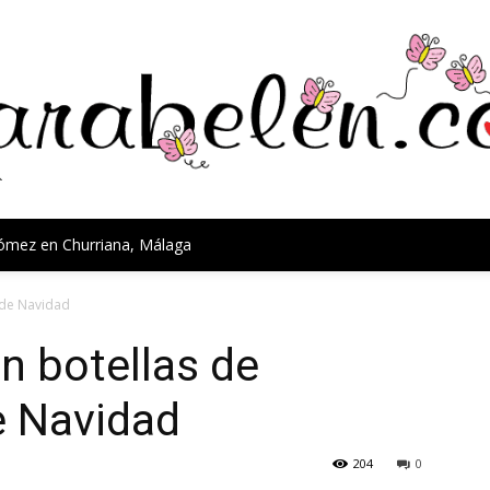
Gómez en Churriana, Málaga
 de Navidad
n botellas de
de Navidad
204
0