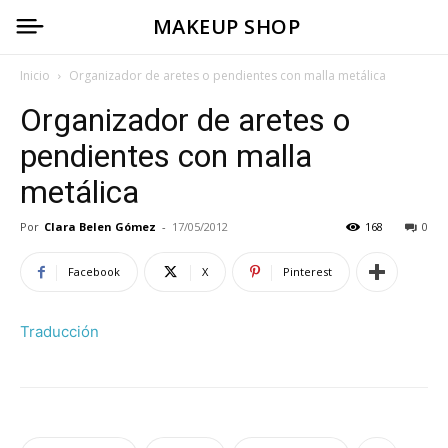
MAKEUP SHOP
Inicio
Organizador de aretes o pendientes con malla metálica
Organizador de aretes o
pendientes con malla
metálica
Por
Clara Belen Gómez
-
17/05/2012
168
0
Facebook
X
Pinterest
Traducción