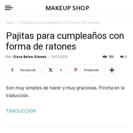
MAKEUP SHOP
Inicio
Pajitas para cumpleaños con forma de ratones
Pajitas para cumpleaños con
forma de ratones
Por
Clara Belen Gómez
-
14/12/2013
189
0
Facebook
X
Pinterest
Son muy simples de hacer y muy graciosas. Pincha en la
traducción.
TRADUCCIÓN