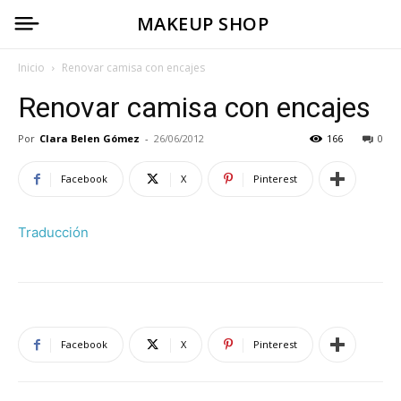
MAKEUP SHOP
Inicio
Renovar camisa con encajes
Renovar camisa con encajes
Por
Clara Belen Gómez
-
26/06/2012
166
0
Facebook
X
Pinterest
Traducción
Facebook
X
Pinterest