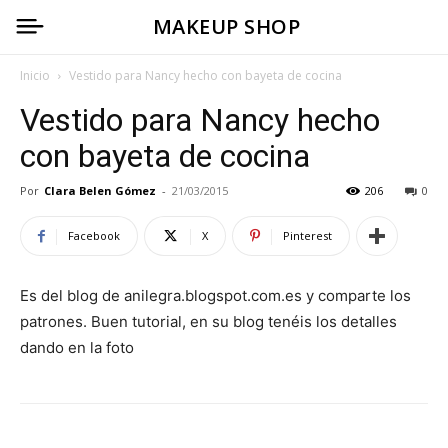
MAKEUP SHOP
Inicio
Vestido para Nancy hecho con bayeta de cocina
Vestido para Nancy hecho
con bayeta de cocina
Por
Clara Belen Gómez
-
21/03/2015
206
0
Facebook
X
Pinterest
Es del blog de anilegra.blogspot.com.es y comparte los
patrones. Buen tutorial, en su blog tenéis los detalles
dando en la foto