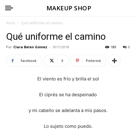
MAKEUP SHOP
Inicio
Qué uniforme el camino
Qué uniforme el camino
Por
Clara Belen Gómez
-
10/11/2018
189
0
Facebook
X
Pinterest
El viento es frío y brilla el sol
El ciprés se ha despeinado
y mi cabello se adelanta a mis pasos.
Lo sujeto como puedo.