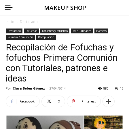
MAKEUP SHOP
Inicio
Destacado
Destacado
Fofuchas
Fofuchas y fofuchos
Manualidades
Eventos
Primera Comunión
Recopilación
Recopilación de Fofuchas y
fofuchos Primera Comunión
con Tutoriales, patrones e
ideas
Por
Clara Belen Gómez
-
27/04/2014
880
15
Facebook
X
Pinterest