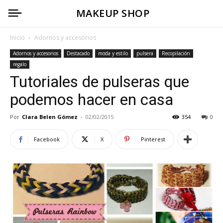
MAKEUP SHOP
Inicio
Adornos y accesorios
Adornos y accesorios
Destacado
moda y estilo
pulsera
Recopilación
regalo
Tutoriales de pulseras que
podemos hacer en casa
Por
Clara Belen Gómez
-
02/02/2015
354
0
Facebook
X
Pinterest