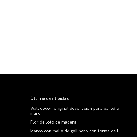
Últimas entradas
Wall decor: original decoración para pared o
muro
Flor de loto de madera
Marco con malla de gallinero con forma de L