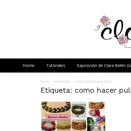
Home
Tutoriales
Exposición de Clara Belén 
Inicio
Etiquetas
Como hacer pulseras
Etiqueta: como hacer pul