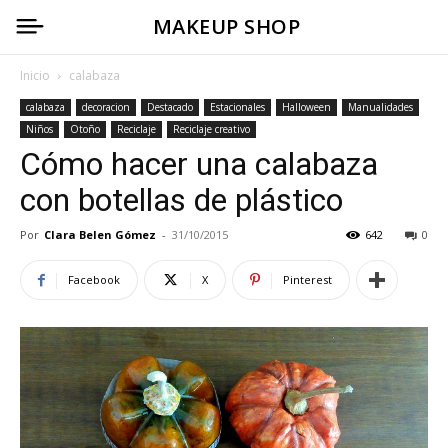
MAKEUP SHOP
Inicio
calabaza
calabaza
decoracion
Destacado
Estacionales
Halloween
Manualidades
Niños
Otoño
Reciclaje
Reciclaje creativo
Cómo hacer una calabaza
con botellas de plástico
Por
Clara Belen Gómez
-
31/10/2015
642
0
Facebook
X
Pinterest