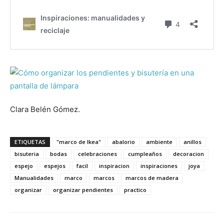
Clara Belén Gómez.
ETIQUETAS
"marco de Ikea"
abalorio
ambiente
anillos
bisuteria
bodas
celebraciones
cumpleaños
decoracion
espejo
espejos
facil
inspiracion
inspiraciones
joya
Manualidades
marco
marcos
marcos de madera
organizar
organizar pendientes
practico