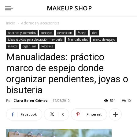
MAKEUP SHOP
Inicio
Adornos y accesorios
Adornos y accesorios
consejos
decoracion
Espejo
idea
ideas rápidas para decoración navideña
Manualidades
marco de espejo
marcos
organizar
Reciclaje
Manualidades: práctico
marco de espejo donde
organizar pendientes, joyas o
bisuteria
Por
Clara Belen Gómez
-
17/06/2010
594
10
Facebook
X
Pinterest