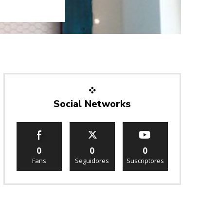
Social Networks
0
0
0
Fans
Seguidores
Suscriptores