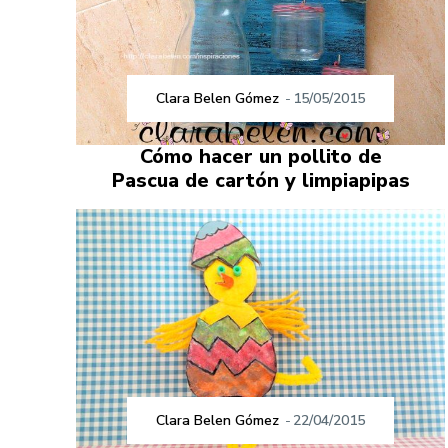
Clara Belen Gómez
-
15/05/2015
Cómo hacer un pollito de
Pascua de cartón y limpiapipas
Clara Belen Gómez
-
22/04/2015