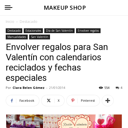
MAKEUP SHOP
Inicio
Destacado
Destacado
Estacionales
Día de San Valentín
Envolver regalos
Manualidades
San Valentín
Envolver regalos para San
Valentín con calendarios
reciclados y fechas
especiales
Por
Clara Belen Gómez
-
21/01/2014
554
4
Facebook
X
Pinterest