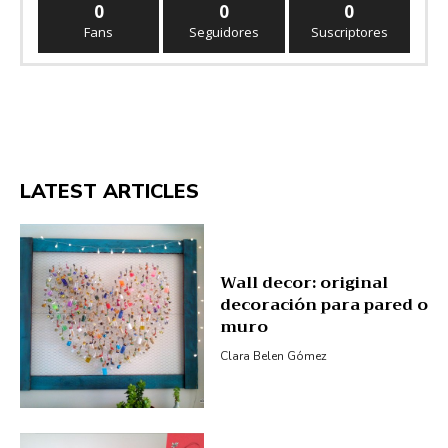
0
0
0
Fans
Seguidores
Suscriptores
LATEST ARTICLES
Wall decor: original
decoración para pared o
muro
Clara Belen Gómez