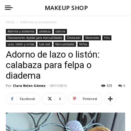
MAKEUP SHOP
Inicio
Adornos y accesorios
Adornos y accesorios
calabaza
costura
Decoraciones rápidas para manualidades
Destacado
Materiales
Hilo
Lazo, listón y cintas
Low cost
Manualidades
Niños
Adorno de lazo o listón:
calabaza para felpa o
diadema
Por
Clara Belen Gómez
-
09/11/2015
573
0
Facebook
X
Pinterest