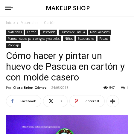
MAKEUP SHOP
Inicio
Materiales
Cartón
Materiales
Cartón
Destacado
Huevos de Pascua
Manualidades
Manualidades para colegios y escuelas
Niños
Estacionales
Pascua
Reciclaje
Cómo hacer y pintar un
huevo de Pascua en cartón y
con molde casero
Por
Clara Belen Gómez
-
24/03/2015
547
1
Facebook
X
Pinterest