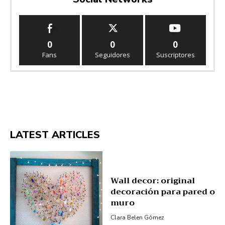
0
0
0
Fans
Seguidores
Suscriptores
LATEST ARTICLES
Wall decor: original
decoración para pared o
muro
Clara Belen Gómez