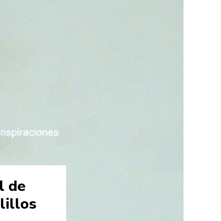
l de
lillos