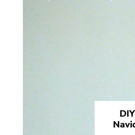
DIY
Navid