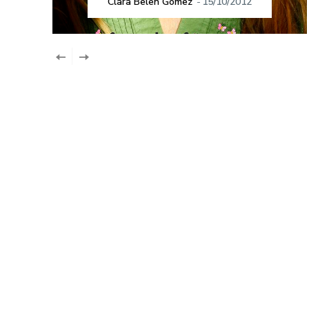
Clara Belen Gómez
-
15/10/2012