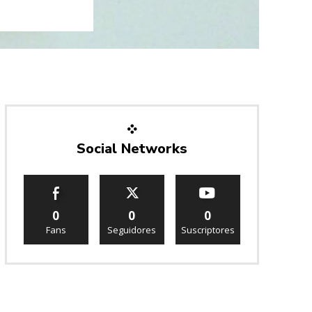
Social Networks
0
0
0
Fans
Seguidores
Suscriptores