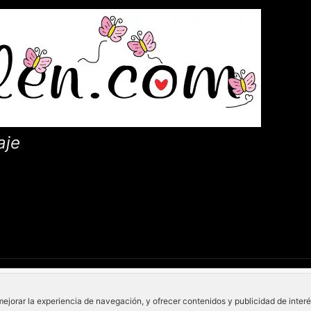
aje
mejorar la experiencia de navegación, y ofrecer contenidos y publicidad de inter