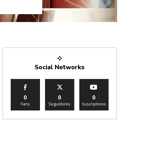
Social Networks
0
0
0
Fans
Seguidores
Suscriptores