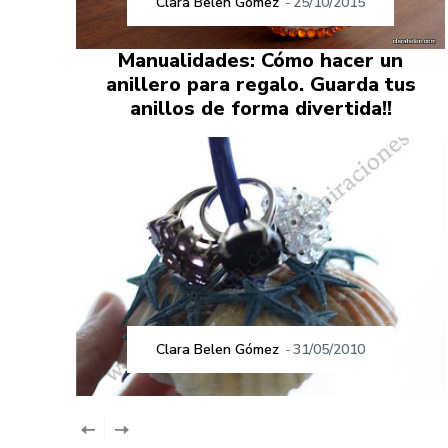
Clara Belen Gómez
-
25/10/2015
Manualidades: Cómo hacer un
anillero para regalo. Guarda tus
anillos de forma divertida!!
Clara Belen Gómez
-
31/05/2010