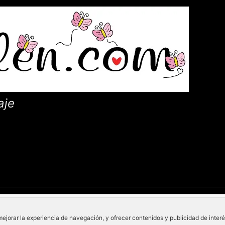
aje
mejorar la experiencia de navegación, y ofrecer contenidos y publicidad de inter