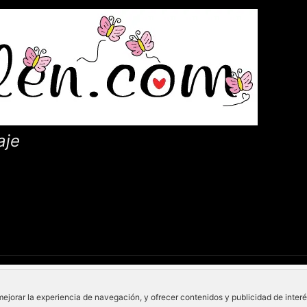
aje
mejorar la experiencia de navegación, y ofrecer contenidos y publicidad de inter