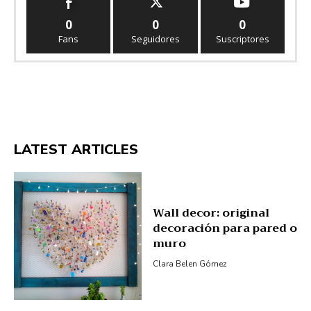
0
0
0
Fans
Seguidores
Suscriptores
LATEST ARTICLES
Wall decor: original
decoración para pared o
muro
Clara Belen Gómez