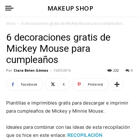
MAKEUP SHOP
Inicio
6 decoraciones gratis de Mickey Mouse para cumpleaños
6 decoraciones gratis de
Mickey Mouse para
cumpleaños
Por
Clara Belen Gómez
-
15/03/2016
232
0
Facebook
X
Pinterest
Plantillas e imprimibles gratis para descargar e imprimir
para cumpleaños de Mickey y Minnie Mouse.
Ideales para combinar con las ideas de esta recopilación
que os hice en este enlace:
RECOPILACIÓN