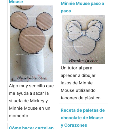
Mouse
Minnie Mouse paso a
paos
Un tutorial para
apreder a dibujar
lazos de Minnie
Algo muy sencillo que
Mouse utilizando
me ayuda a sacar la
tapones de plástico
silueta de Mickey y
Minnie Mouse en un
Receta de paletas de
momento
chocolate de Mouse
y Corazones
Cómo hacer cartel en