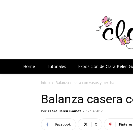
Home
Tutoriales
Exposición de Clara Belén 
Inicio
Balanza casera con vasos y percha
Balanza casera c
Por
Clara Belen Gómez
-
12/04/2012
Facebook
X
Pinteres