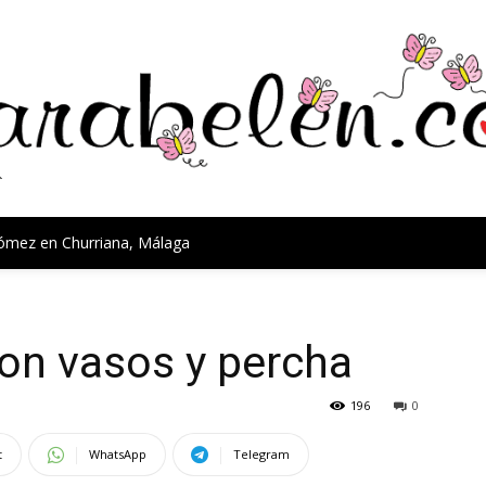
Gómez en Churriana, Málaga
on vasos y percha
196
0
t
WhatsApp
Telegram