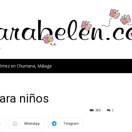
Gómez en Churriana, Málaga
ara niños
185
0
t
WhatsApp
Telegram