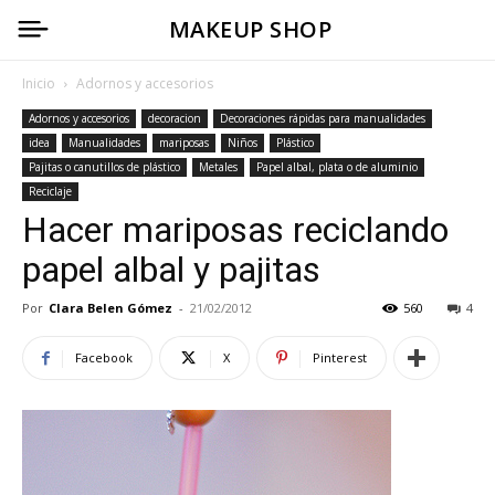
MAKEUP SHOP
Inicio
Adornos y accesorios
Adornos y accesorios
decoracion
Decoraciones rápidas para manualidades
idea
Manualidades
mariposas
Niños
Plástico
Pajitas o canutillos de plástico
Metales
Papel albal, plata o de aluminio
Reciclaje
Hacer mariposas reciclando
papel albal y pajitas
Por
Clara Belen Gómez
-
21/02/2012
560
4
Facebook
X
Pinterest