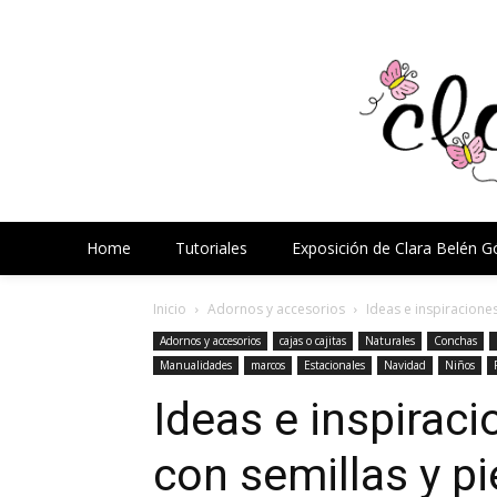
Home
Tutoriales
Exposición de Clara Belén 
Inicio
Adornos y accesorios
Ideas e inspiracione
Adornos y accesorios
cajas o cajitas
Naturales
Conchas
Manualidades
marcos
Estacionales
Navidad
Niños
Ideas e inspirac
con semillas y p