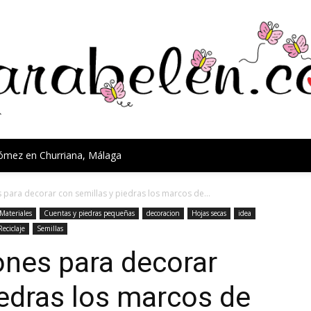
Gómez en Churriana, Málaga
s para decorar con semillas y piedras los marcos de...
Materiales
Cuentas y piedras pequeñas
decoracion
Hojas secas
idea
Reciclaje
Semillas
iones para decorar
iedras los marcos de