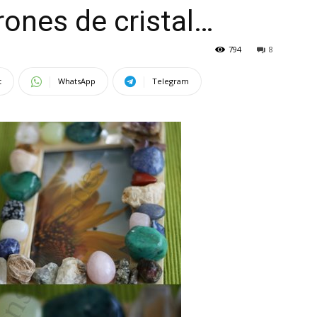
rrones de cristal…
794
8
t
WhatsApp
Telegram