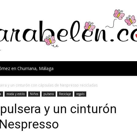
Gómez en Churriana, Málaga
era y un cinturón con cápsulas de Nespresso recicladas
a
moda y estilo
Niños
pulsera
Reciclaje
regalo
ulsera y un cinturón
 Nespresso