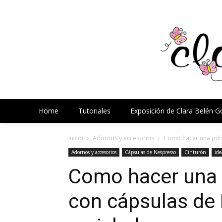
Home
Tutoriales
Exposición de Clara Belén 
Inicio
Adornos y accesorios
Como hacer una puls
Adornos y accesorios
Cápsulas de Nespresso
Cinturón
ide
Como hacer una p
con cápsulas de