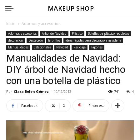
MAKEUP SHOP
Inicio
Adornos y accesorios
Adornos y accesorios
Árbol de Navidad
Plástico
Botellas de plástico recicladas
decoracion
Destacado
farolillos
ideas rápidas para decoración navideña
Manualidades
Estacionales
Navidad
Reciclaje
Tapones
Manualidades de Navidad:
DIY árbol de Navidad hecho
con una botella de plástico
Por
Clara Belen Gómez
-
10/12/2013
741
4
Facebook
X
Pinterest