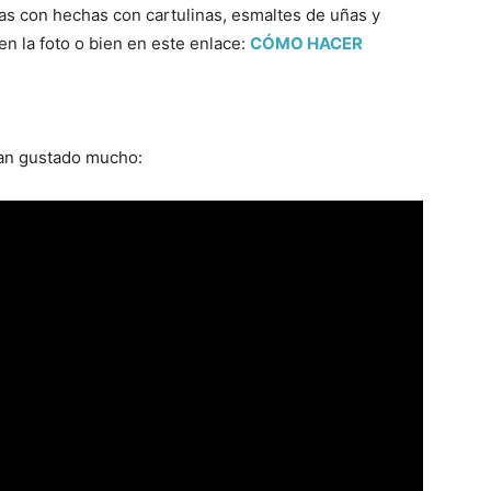
as con hechas con cartulinas, esmaltes de uñas y
en la foto o bien en este enlace:
CÓMO HACER
an gustado mucho: