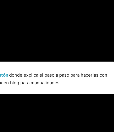
ntón
donde explica el paso a paso para hacerlas con
buen blog para manualidades