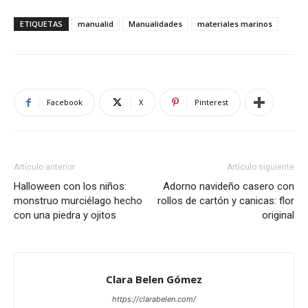
ETIQUETAS
manualid
Manualidades
materiales marinos
Facebook
X
Pinterest
Artículo anterior
Artículo siguiente
Halloween con los niños:
Adorno navideño casero con
monstruo murciélago hecho
rollos de cartón y canicas: flor
con una piedra y ojitos
original
Clara Belen Gómez
https://clarabelen.com/