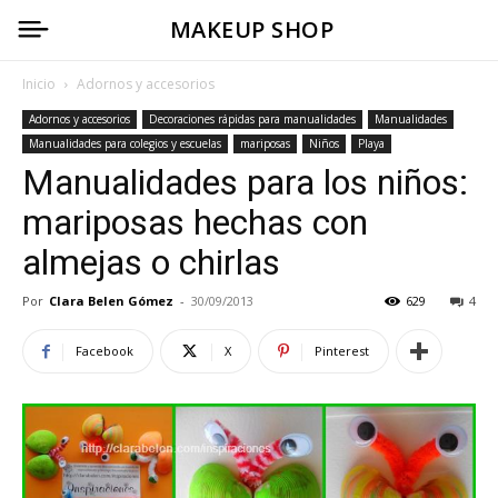
MAKEUP SHOP
Inicio
Adornos y accesorios
Adornos y accesorios
Decoraciones rápidas para manualidades
Manualidades
Manualidades para colegios y escuelas
mariposas
Niños
Playa
Manualidades para los niños:
mariposas hechas con
almejas o chirlas
Por
Clara Belen Gómez
-
30/09/2013
629
4
Facebook
X
Pinterest