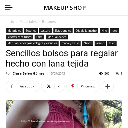
MAKEUP SHOP
Inicio
Materiales
Botones
Materiales
Botones
costura
Estacionales
Día de la madre
Hilo
idea
labores para niños
Lana
Manualidades
Manualidades para colegios y escuelas
moda y estilo
Niños
regalo
tejer
Sencillos bolsos para regalar
hecho con lana tejida
Por
Clara Belen Gómez
-
15/09/2013
560
1
Facebook
X
Pinterest