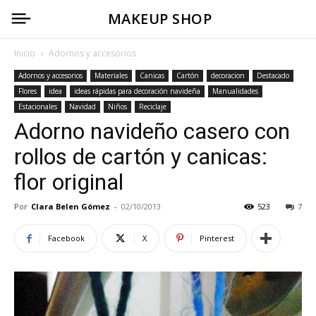
MAKEUP SHOP
Inicio
Adornos y accesorios
Adornos y accesorios
Materiales
Canicas
Cartón
decoracion
Destacado
Flores
idea
ideas rápidas para decoración navideña
Manualidades
Estacionales
Navidad
Niños
Reciclaje
Adorno navideño casero con
rollos de cartón y canicas:
flor original
Por
Clara Belen Gómez
-
02/10/2013
523
7
Facebook
X
Pinterest