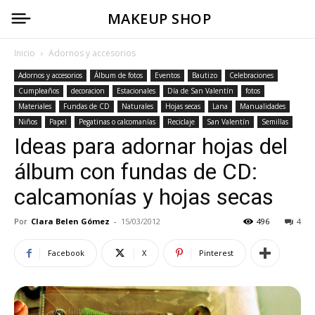
MAKEUP SHOP
Inicio
Adornos y accesorios
Adornos y accesorios
Álbum de fotos
Eventos
Bautizo
Celebraciones
Cumpleaños
decoracion
Estacionales
Día de San Valentín
fotos
Materiales
Fundas de CD
Naturales
Hojas secas
Lana
Manualidades
Niños
Papel
Pegatinas o calcomanías
Reciclaje
San Valentín
Semillas
Ideas para adornar hojas del
álbum con fundas de CD:
calcamonías y hojas secas
Por
Clara Belen Gómez
-
15/03/2012
496
4
Facebook
X
Pinterest