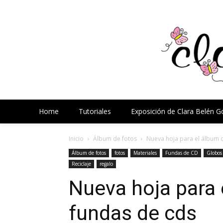
Home
Tutoriales
Exposición de Clara Belén 
Inicio
Álbum de fotos
Nueva hoja para el álbum 
Álbum de fotos
fotos
Materiales
Fundas de CD
Globos
Reciclaje
regalo
Nueva hoja para 
fundas de cds