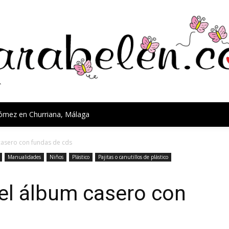
Gómez en Churriana, Málaga
casero con fundas de cds
Manualidades
Niños
Plástico
Pajitas o canutillos de plástico
el álbum casero con