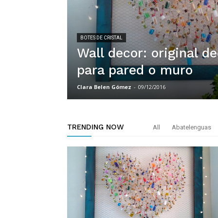
BOTES DE CRISTAL
Wall decor: original d
para pared o muro
Clara Belen Gómez
-
09/12/2016
TRENDING NOW
All
Abatelenguas