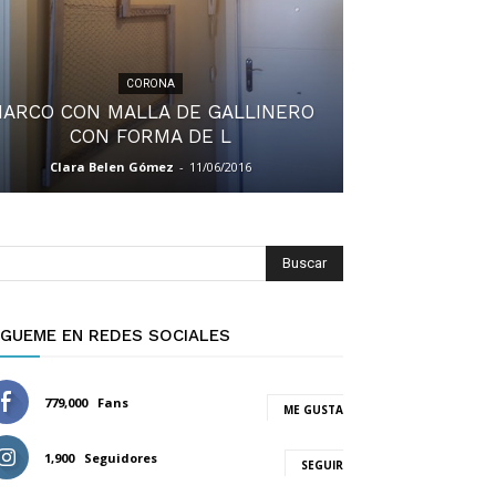
CORONA
ARCO CON MALLA DE GALLINERO
CON FORMA DE L
Clara Belen Gómez
-
11/06/2016
Buscar
ÍGUEME EN REDES SOCIALES
779,000
Fans
ME GUSTA
1,900
Seguidores
SEGUIR