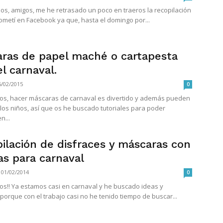
dos, amigos, me he retrasado un poco en traeros la recopilación
ometí en Facebook ya que, hasta el domingo por...
ras de papel maché o cartapesta
el carnaval.
6/02/2015
0
os, hacer máscaras de carnaval es divertido y además pueden
 los niños, así que os he buscado tutoriales para poder
n...
ilación de disfraces y máscaras con
s para carnaval
01/02/2014
0
os!! Ya estamos casi en carnaval y he buscado ideas y
 porque con el trabajo casi no he tenido tiempo de buscar...