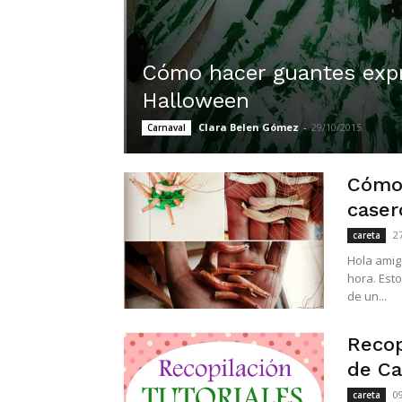
Cómo hacer guantes expr
Halloween
Clara Belen Gómez
-
29/10/2015
Carnaval
Cómo 
caser
2
careta
Hola amig
hora. Est
de un...
Recop
de Ca
0
careta