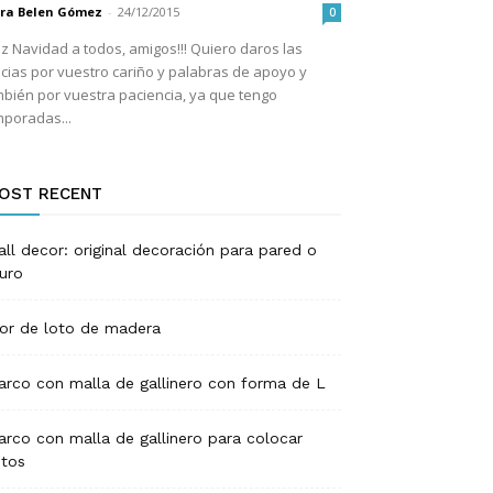
ara Belen Gómez
-
24/12/2015
0
iz Navidad a todos, amigos!!! Quiero daros las
cias por vuestro cariño y palabras de apoyo y
bién por vuestra paciencia, ya que tengo
mporadas...
OST RECENT
ll decor: original decoración para pared o
uro
lor de loto de madera
arco con malla de gallinero con forma de L
arco con malla de gallinero para colocar
otos