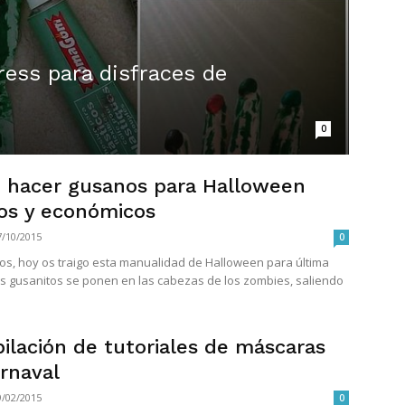
ess para disfraces de
0
hacer gusanos para Halloween
os y económicos
7/10/2015
0
os, hoy os traigo esta manualidad de Halloween para última
os gusanitos se ponen en las cabezas de los zombies, saliendo
ilación de tutoriales de máscaras
rnaval
9/02/2015
0