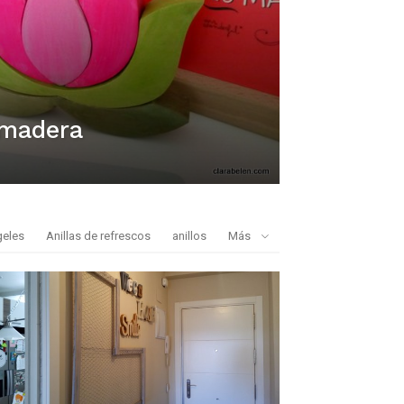
 madera
geles
Anillas de refrescos
anillos
Más