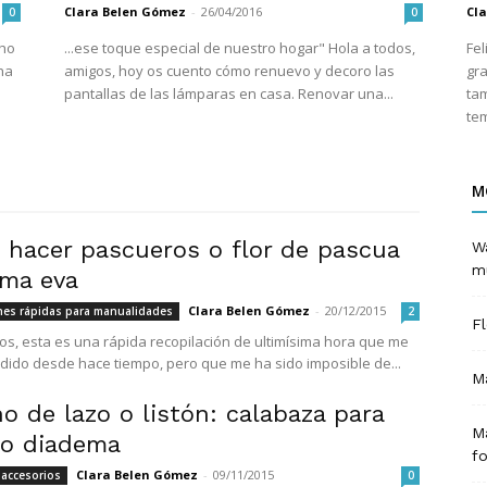
Clara Belen Gómez
-
26/04/2016
Cl
0
0
...ese toque especial de nuestro hogar" Hola a todos,
Fel
ha
amigos, hoy os cuento cómo renuevo y decoro las
gra
pantallas de las lámparas en casa. Renovar una...
tam
te
M
hacer pascueros o flor de pascua
Wa
m
ma eva
Clara Belen Gómez
-
20/12/2015
nes rápidas para manualidades
2
F
os, esta es una rápida recopilación de ultimísima hora que me
dido desde hace tiempo, pero que me ha sido imposible de...
M
o de lazo o listón: calabaza para
M
 o diadema
f
Clara Belen Gómez
-
09/11/2015
 accesorios
0