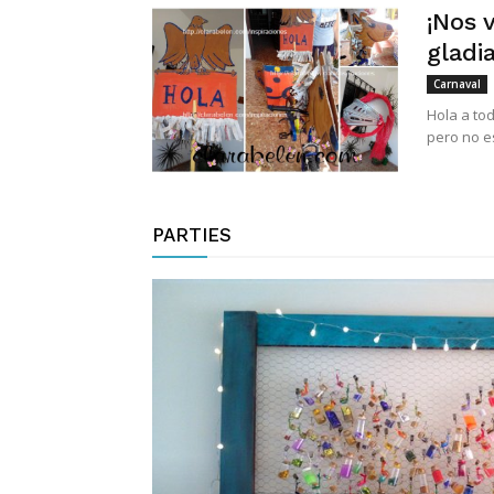
¡Nos 
gladi
Carnaval
Hola a to
pero no e
PARTIES