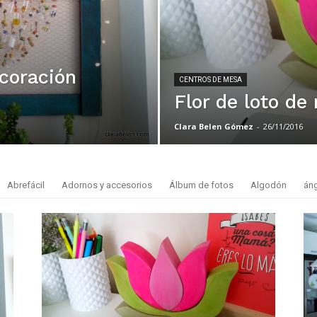
ecoración
CENTROS DE MESA
Flor de loto de
Clara Belen Gómez
-
26/11/2016
Abrefácil
Adornos y accesorios
Álbum de fotos
Algodón
án