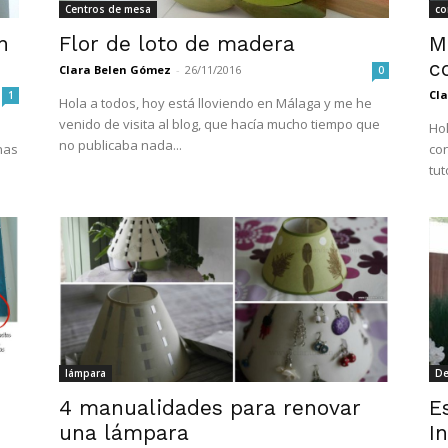
Centros de mesa
co
n
Flor de loto de madera
M
c
Clara Belen Gómez
-
26/11/2016
0
Cl
1
Hola a todos, hoy está lloviendo en Málaga y me he
venido de visita al blog, que hacía mucho tiempo que
Hol
no publicaba nada...
nas
con
tut
lámpara
De
4 manualidades para renovar
E
una lámpara
I