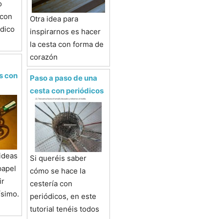
o
 con
Otra idea para
ódico
inspirarnos es hacer
la cesta con forma de
corazón
es con
Paso a paso de una
cesta con periódicos
ideas
Si queréis saber
papel
cómo se hace la
ir
cestería con
ísimo.
periódicos, en este
tutorial tenéis todos