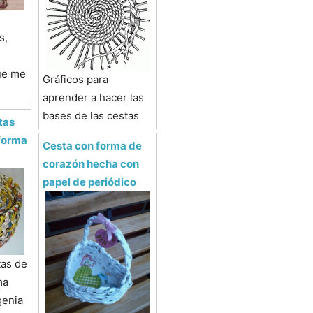
s,
ue me
Gráficos para
aprender a hacer las
bases de las cestas
tas
 forma
Cesta con forma de
corazón hecha con
papel de periódico
as de
ma
genia