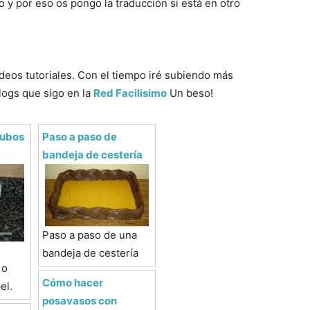
o y por eso os pongo la traducción si está en otro
ídeos tutoriales. Con el tiempo iré subiendo más
blogs que sigo en la
Red Facilisimo
Un beso!
tubos
Paso a paso de
bandeja de cestería
Paso a paso de una
bandeja de cestería
 o
Cómo hacer
el.
posavasos con