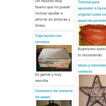
Un recurso muy
Tutorial para
bueno que no puede
aprender a hace
incluso ayudar a
original cesta c
ahorrar en pinturas y
papel de periód
tintes.
Caja hecha con
revistas
Buenísimo tutoria
lo recomiendo
Ideas y tutoriale
cestería
Es genial y muy
sencilla
Costurero de cestería
de papel