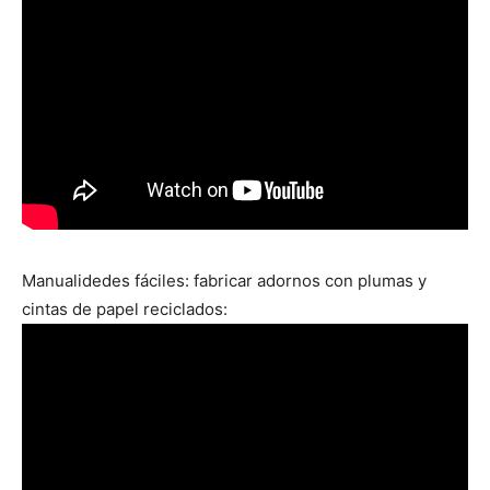
Manualidedes fáciles: fabricar adornos con plumas y
cintas de papel reciclados: