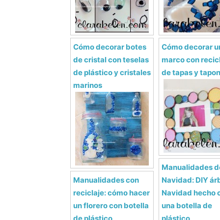
Cómo decorar botes
Cómo decorar u
de cristal con teselas
marco con recic
de plástico y cristales
de tapas y tapo
marinos
Manualidades d
Manualidades con
Navidad: DIY ár
reciclaje: cómo hacer
Navidad hecho 
un florero con botella
una botella de
de plástico
plástico