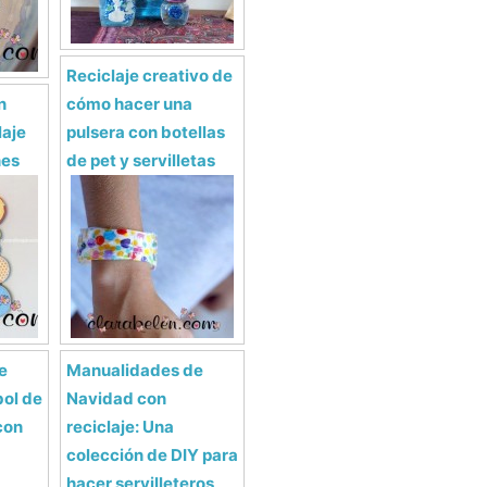
Reciclaje creativo de
n
cómo hacer una
laje
pulsera con botellas
nes
de pet y servilletas
e
Manualidades de
bol de
Navidad con
con
reciclaje: Una
colección de DIY para
hacer servilleteros