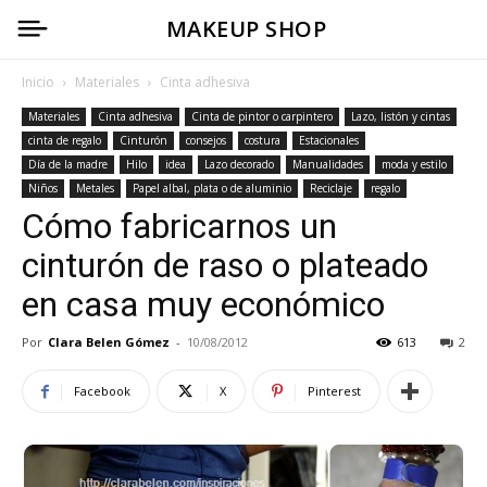
MAKEUP SHOP
Inicio
Materiales
Cinta adhesiva
Materiales
Cinta adhesiva
Cinta de pintor o carpintero
Lazo, listón y cintas
cinta de regalo
Cinturón
consejos
costura
Estacionales
Día de la madre
Hilo
idea
Lazo decorado
Manualidades
moda y estilo
Niños
Metales
Papel albal, plata o de aluminio
Reciclaje
regalo
Cómo fabricarnos un
cinturón de raso o plateado
en casa muy económico
Por
Clara Belen Gómez
-
10/08/2012
613
2
Facebook
X
Pinterest