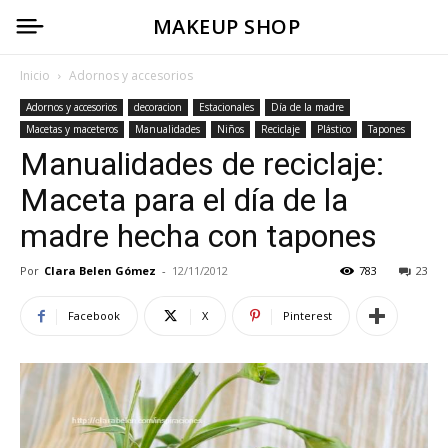
MAKEUP SHOP
Inicio
Adornos y accesorios
Adornos y accesorios
decoracion
Estacionales
Día de la madre
Macetas y maceteros
Manualidades
Niños
Reciclaje
Plástico
Tapones
Manualidades de reciclaje:
Maceta para el día de la
madre hecha con tapones
Por
Clara Belen Gómez
-
12/11/2012
783
23
Facebook
X
Pinterest