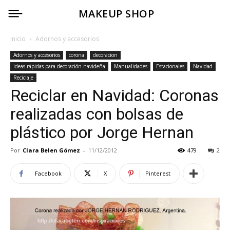
MAKEUP SHOP
Inicio
Adornos y accesorios
Adornos y accesorios
corona
decoracion
ideas rápidas para decoración navideña
Manualidades
Estacionales
Navidad
Reciclaje
Reciclar en Navidad: Coronas
realizadas con bolsas de
plástico por Jorge Hernan
Por
Clara Belen Gómez
-
11/12/2012
479
2
Facebook
X
Pinterest