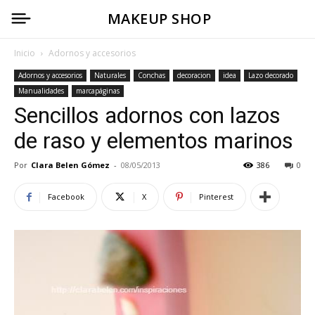
MAKEUP SHOP
Inicio
Adornos y accesorios
Adornos y accesorios
Naturales
Conchas
decoracion
idea
Lazo decorado
Manualidades
marcapáginas
Sencillos adornos con lazos
de raso y elementos marinos
Por
Clara Belen Gómez
-
08/05/2013
386
0
Facebook
X
Pinterest