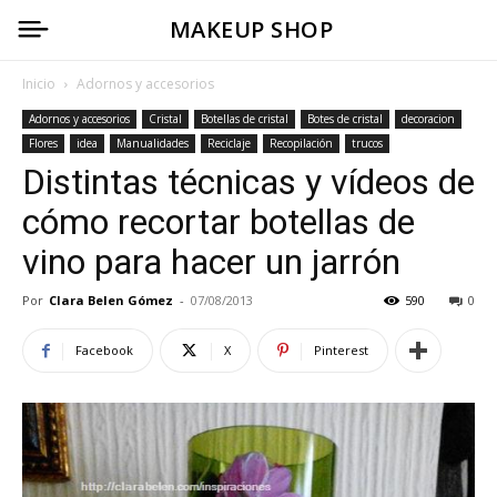
MAKEUP SHOP
Inicio
Adornos y accesorios
Adornos y accesorios
Cristal
Botellas de cristal
Botes de cristal
decoracion
Flores
idea
Manualidades
Reciclaje
Recopilación
trucos
Distintas técnicas y vídeos de
cómo recortar botellas de
vino para hacer un jarrón
Por
Clara Belen Gómez
-
07/08/2013
590
0
Facebook
X
Pinterest