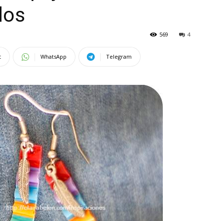
dos
569
4
t
WhatsApp
Telegram