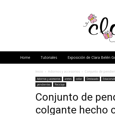
Home
Tutoriales
Exposición de Clara Belén 
Inicio
Adornos y accesorios
Conjunto de pendient
Adornos y accesorios
aretes
collar
Destacado
Estacional
pendientes
Reciclaje
Conjunto de pend
colgante hecho c