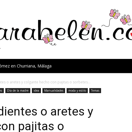
Gómez en Churriana, Málaga
es o aretes y colgante hecho con pajitas o sorbetes...
es
Día de la madre
idea
Manualidades
moda y estilo
Temas
ientes o aretes y
on pajitas o