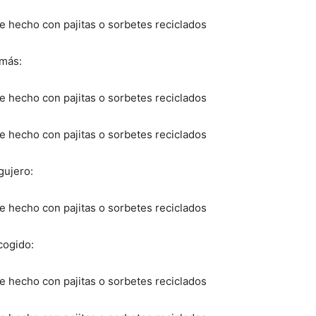
 más:
gujero:
cogido: