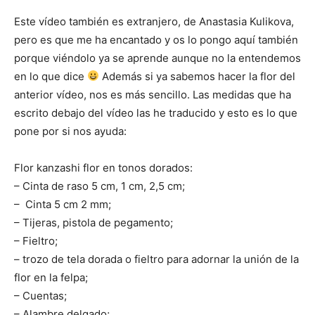
Este vídeo también es extranjero, de
Anastasia
Kulikova
,
pero es que me ha encantado y os lo pongo aquí también
porque viéndolo ya se aprende aunque no la entendemos
en lo que dice
Además si ya sabemos hacer la flor del
anterior vídeo, nos es más sencillo. Las medidas que ha
escrito debajo del vídeo las he traducido y esto es lo que
pone por si nos ayuda:
Flor
kanzashi
flor
en tonos
dorados
:
–
Cinta
de raso
5
cm,
1
cm,
2,5
cm
;
–
C
inta
5
cm
2
mm
;
– Tijeras
, pistola de
pegamento
;
–
Fieltro
;
– trozo de tela dorada o fieltro para adornar la unión de la
flor en la felpa
;
– Cuentas
;
–
Alambre delgado
;