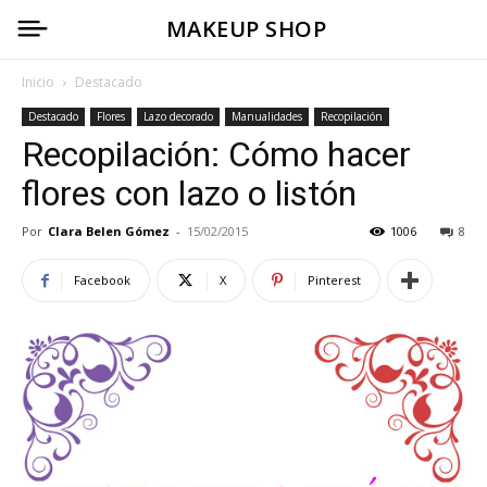
MAKEUP SHOP
Inicio
Destacado
Destacado
Flores
Lazo decorado
Manualidades
Recopilación
Recopilación: Cómo hacer
flores con lazo o listón
Por
Clara Belen Gómez
-
15/02/2015
1006
8
Facebook
X
Pinterest