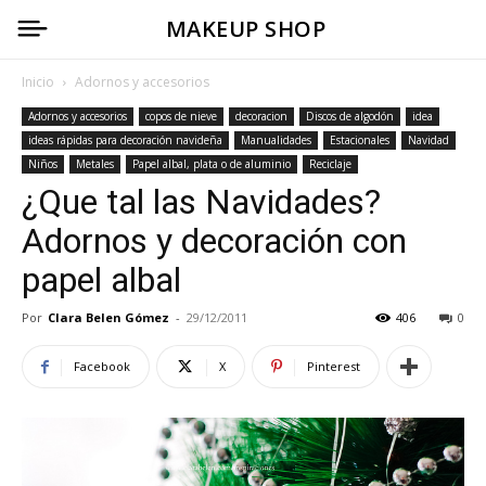
MAKEUP SHOP
Inicio
Adornos y accesorios
Adornos y accesorios
copos de nieve
decoracion
Discos de algodón
idea
ideas rápidas para decoración navideña
Manualidades
Estacionales
Navidad
Niños
Metales
Papel albal, plata o de aluminio
Reciclaje
¿Que tal las Navidades?
Adornos y decoración con
papel albal
Por
Clara Belen Gómez
-
29/12/2011
406
0
Facebook
X
Pinterest