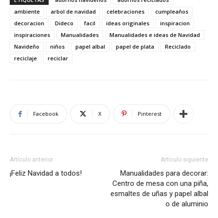
ambiente
arbol de navidad
celebraciones
cumpleaños
decoracion
Dideco
facil
ideas originales
inspiracion
inspiraciones
Manualidades
Manualidades e ideas de Navidad
Navideño
niños
papel albal
papel de plata
Reciclado
reciclaje
reciclar
Facebook
X
Pinterest
Artículo anterior
Artículo siguiente
¡Feliz Navidad a todos!
Manualidades para decorar:
Centro de mesa con una piña,
esmaltes de uñas y papel albal
o de aluminio