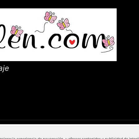
aje
mejorar la experiencia de navegación, y ofrecer contenidos y publicidad de inter