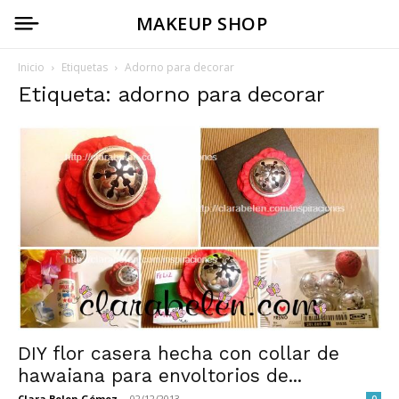
MAKEUP SHOP
Inicio
Etiquetas
Adorno para decorar
Etiqueta: adorno para decorar
DIY flor casera hecha con collar de
hawaiana para envoltorios de...
Clara Belen Gómez
-
02/12/2013
0