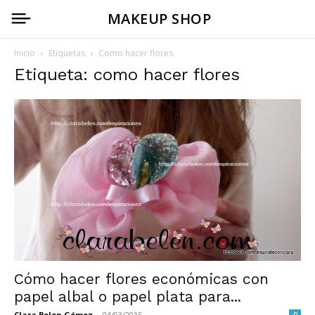
MAKEUP SHOP
Inicio
Etiquetas
Como hacer flores
Etiqueta: como hacer flores
Cómo hacer flores económicas con
papel albal o papel plata para...
Clara Belen Gómez
-
04/03/2015
0